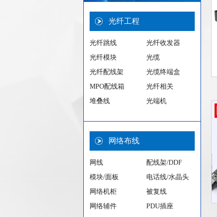
光纤工程
光纤跳线
光纤收发器
光纤模块
光缆
光纤配线架
光缆终端盒
MPO配线箱
光纤相关
堆叠线
光端机
网络布线
网线
配线架/DDF
模块/面板
电话线/水晶头
网络机柜
被复线
网络辅件
PDU插座