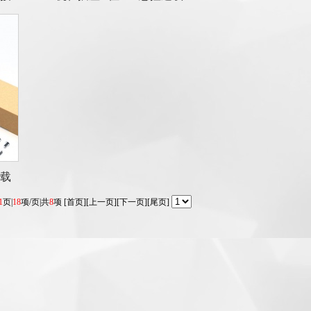
过载
1
页|
18
项/页|共
8
项 [首页][上一页][下一页][尾页]