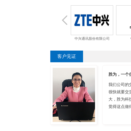
国电信
中国移动
中兴通讯股份有限公司
客户见证
胜为，一个
我们公司的
很快就要交
大，胜为科
觉得这点做得