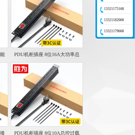
13321175168
13321182068
13321179668
智能
PDU机柜插座 8位16A大功率总
自接
PDU机柜插座 8位10A总控过载