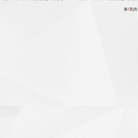
第
1
页|共