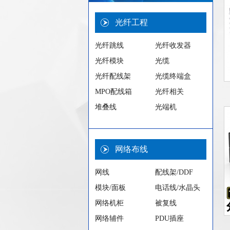
光纤工程
光纤跳线
光纤收发器
光纤模块
光缆
光纤配线架
光缆终端盒
MPO配线箱
光纤相关
堆叠线
光端机
网络布线
网线
配线架/DDF
模块/面板
电话线/水晶头
网络机柜
被复线
网络辅件
PDU插座