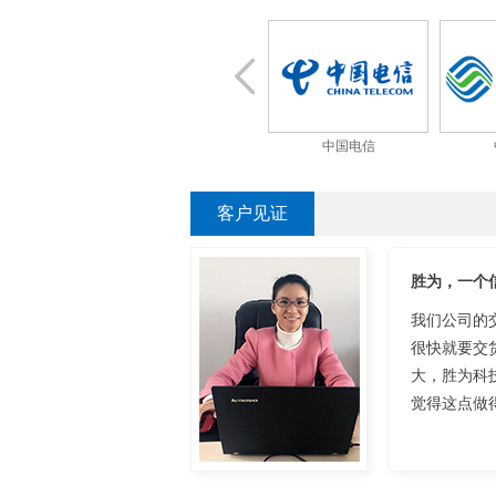
门子
华为
中国电信
客户见证
胜为，一个
我们公司的
很快就要交
大，胜为科
觉得这点做得