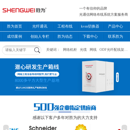
一个有信仰的品牌
光通信网络布线系统方案服务商
胜为首页
光纤通讯
工程布线
kvm切换器
产品中心
成功案例
创始人专栏
胜为动态
下载中心
联系胜为
关键词：
网络机柜
光缆
网线
ODF光纤配线架
感谢以下客户多年对胜为的大力支持