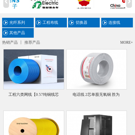
光纤系列
工程布线
切换器
连接线
其他产品
热销产品
推荐产品
MORE+
工程六类网线【0.57纯铜线芯
电话线 2芯单股无氧铜 胜为