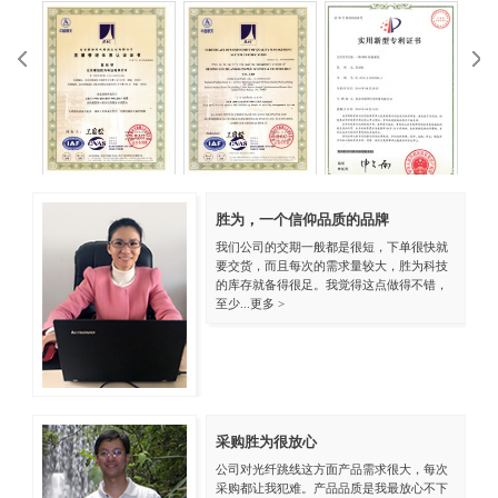
ISO9001英文
胜为，一个信仰品质的品牌
HDMI实用型专利
KVM实用专利
VG
我们公司的交期一般都是很短，下单很快就
要交货，而且每次的需求量较大，胜为科技
的库存就备得很足。我觉得这点做得不错，
至少...
更多 >
采购胜为很放心
公司对光纤跳线这方面产品需求很大，每次
采购都让我犯难。产品品质是我最放心不下